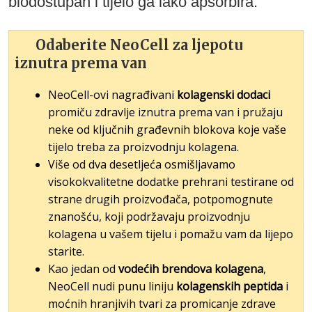
biodostupan i tijelo ga lako apsorbira.
Odaberite NeoCell za ljepotu
iznutra prema van
NeoCell-ovi nagrađivani
kolagenski dodaci
promiču zdravlje iznutra prema van i pružaju
neke od ključnih građevnih blokova koje vaše
tijelo treba za proizvodnju kolagena.
Više od dva desetljeća osmišljavamo
visokokvalitetne dodatke prehrani testirane od
strane drugih proizvođača, potpomognute
znanošću, koji podržavaju proizvodnju
kolagena u vašem tijelu i pomažu vam da lijepo
starite.
Kao jedan od
vodećih brendova kolagena
,
NeoCell nudi punu liniju
kolagenskih peptida
i
moćnih hranjivih tvari za promicanje zdrave