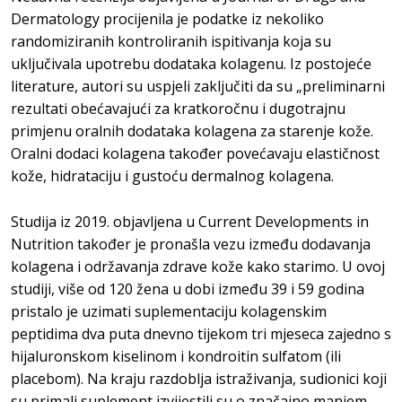
Dermatology procijenila je podatke iz nekoliko
randomiziranih kontroliranih ispitivanja koja su
uključivala upotrebu dodataka kolagenu. Iz postojeće
literature, autori su uspjeli zaključiti da su „preliminarni
rezultati obećavajući za kratkoročnu i dugotrajnu
primjenu oralnih dodataka kolagena za starenje kože.
Oralni dodaci kolagena također povećavaju elastičnost
kože, hidrataciju i gustoću dermalnog kolagena.
Studija iz 2019. objavljena u Current Developments in
Nutrition također je pronašla vezu između dodavanja
kolagena i održavanja zdrave kože kako starimo. U ovoj
studiji, više od 120 žena u dobi između 39 i 59 godina
pristalo je uzimati suplementaciju kolagenskim
peptidima dva puta dnevno tijekom tri mjeseca zajedno s
hijaluronskom kiselinom i kondroitin sulfatom (ili
placebom). Na kraju razdoblja istraživanja, sudionici koji
su primali suplement izvijestili su o značajno manjem