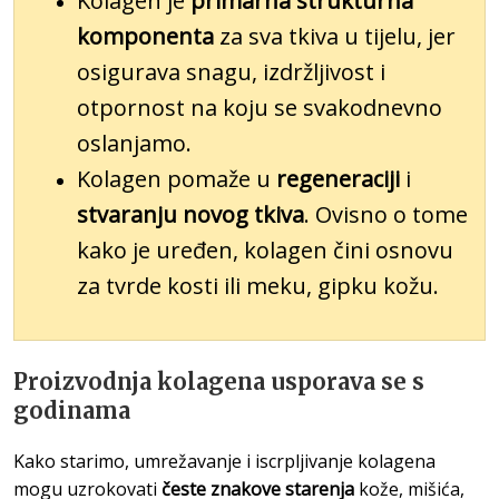
Kolagen je
primarna strukturna
komponenta
za sva tkiva u tijelu, jer
osigurava snagu, izdržljivost i
otpornost na koju se svakodnevno
oslanjamo.
Kolagen pomaže u
regeneraciji
i
stvaranju novog tkiva
. Ovisno o tome
kako je uređen, kolagen čini osnovu
za tvrde kosti ili meku, gipku kožu.
Proizvodnja kolagena usporava se s
godinama
Kako starimo, umrežavanje i iscrpljivanje kolagena
mogu uzrokovati
česte znakove starenja
kože, mišića,