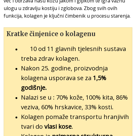
već i održava našu kožu jakom i gipkom te igra važnu
ulogu u zdravlju kostiju i zglobova. Zbog svih ovih
funkcija, kolagen je ključni čimbenik u procesu starenja.
Kratke činjenice o kolagenu
10 od 11 glavnih tjelesnih sustava
treba zdrav kolagen.
Nakon 25. godine, proizvodnja
kolagena usporava se za
1,5%
godišnje.
Nalazi se u : 70% kože, 100% kita, 86%
veziva, 60% hrskavice, 33% kosti.
Kolagen pomaže transportu hranjivih
tvari do
vlasi kose
.