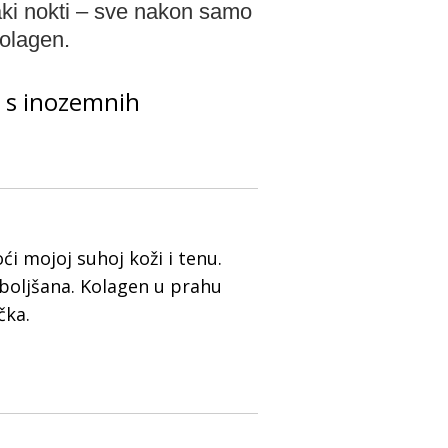
jaki nokti – sve nakon samo
kolagen.
e s inozemnih
i mojoj suhoj koži i tenu.
oboljšana. Kolagen u prahu
čka.