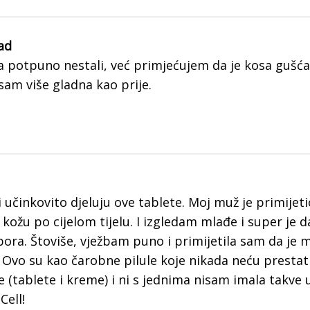
lad
 potpuno nestali, već primjećujem da je kosa gušća, 
sam više gladna kao prije.
 učinkovito djeluju ove tablete. Moj muž je primijeti
ožu po cijelom tijelu. I izgledam mlađe i super je
ora. Štoviše, vježbam puno i primijetila sam da je
Ovo su kao čarobne pilule koje nikada neću prestati
tablete i kreme) i ni s jednima nisam imala takve 
Cell!