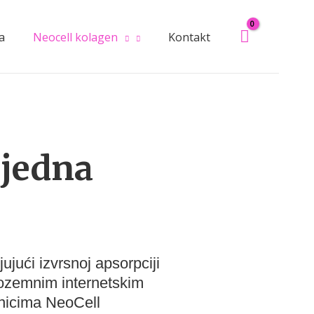
a
Neocell kolagen
Kontakt
tjedna
ujući izvrsnoj apsorpciji
nozemnim internetskim
snicima NeoCell