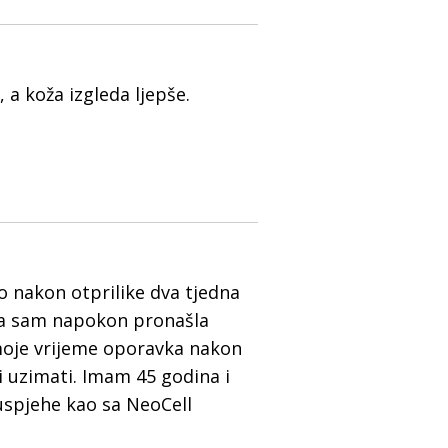
a koža izgleda ljepše.
o nakon otprilike dva tjedna
 da sam napokon pronašla
 moje vrijeme oporavka nakon
 uzimati. Imam 45 godina i
uspjehe kao sa NeoCell