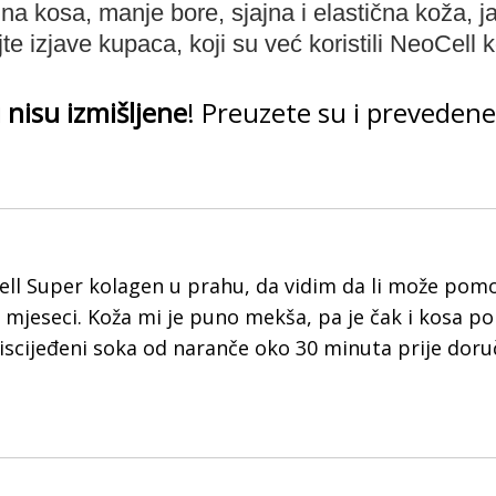
na kosa, manje bore, sjajna i elastična koža, 
jte izjave kupaca, koji su već koristili NeoCell 
 i nisu izmišljene
! Preuzete su i preveden
ll Super kolagen u prahu, da vidim da li može pomoć
 mjeseci. Koža mi je puno mekša, pa je čak i kosa p
iscijeđeni soka od naranče oko 30 minuta prije doru