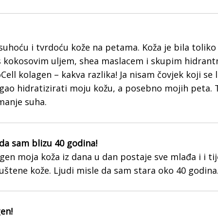
uhoću i tvrdoću kože na petama. Koža je bila toliko 
 kokosovim uljem, shea maslacem i skupim hidrant
ell kolagen – kakva razlika! Ja nisam čovjek koji se l
ao hidratizirati moju kožu, a posebno mojih peta. 
 manje suha.
 da sam blizu 40 godina!
n moja koža iz dana u dan postaje sve mlađa i i tije
uštene kože. Ljudi misle da sam stara oko 40 godina
gen!