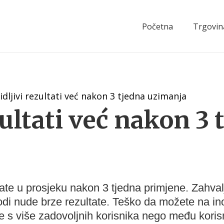
Početna
Trgovin
idljivi rezultati već nakon 3 tjedna uzimanja
zultati već nakon 3 
tate u prosjeku nakon 3 tjedna primjene. Zahvalj
odi nude brze rezultate. Teško da možete na i
e s više zadovoljnih korisnika nego među kori