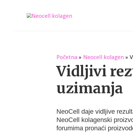
Početna
Neocell kolagen
V
Vidljivi re
uzimanja
NeoCell daje vidljive rezul
NeoCell kolagenski proizv
forumima pronaći proizvod